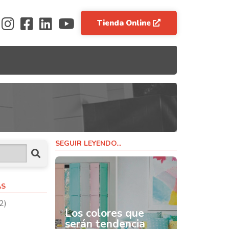
Tienda Online
SEGUIR LEYENDO...
AS
2)
Los colores que
serán tendencia