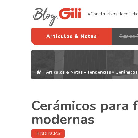
#ConstruirNosHaceFeli
Artículos & Notas
Guía de 
»
Articulos & Notas
»
Tendencias
» Cerámicos
Cerámicos para 
modernas
TENDENCIAS