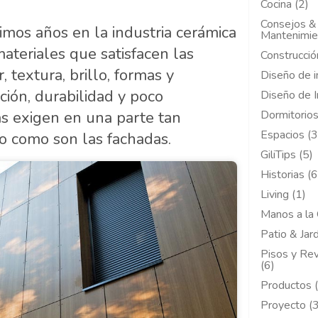
Cocina (2)
Consejos &
imos años en la industria cerámica
Mantenimie
teriales que satisfacen las
Construcció
r, textura, brillo, formas y
Diseño de i
ción, durabilidad y poco
Diseño de I
as exigen en una parte tan
Dormitorios
Espacios (3
cio como son las fachadas.
GiliTips (5)
Historias (6
Living (1)
Manos a la 
Patio & Jard
Pisos y Re
(6)
Productos 
Proyecto (3