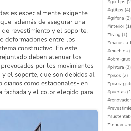
#gili-tips (2
#gilitips (4)
adas es especialmente exigente
#griferia (2)
a que, además de asegurar una
#interior (1
 de revestimiento y el soporte,
#living (1)
de deformaciones entre los
#manos-a-l
stema constructivo. En este
#muebles (
y rejuntado deben atenuar los
#obra-grue
, provocados por los movimientos
#pintura (3)
o y el soporte, que son debidos al
#pisos (2)
o diarios como estacionales- en
#pisos-gilit
la fachada y el color elegido para
#puertas (1
#renovacion
#revestimie
#sustentabi
#tendencias