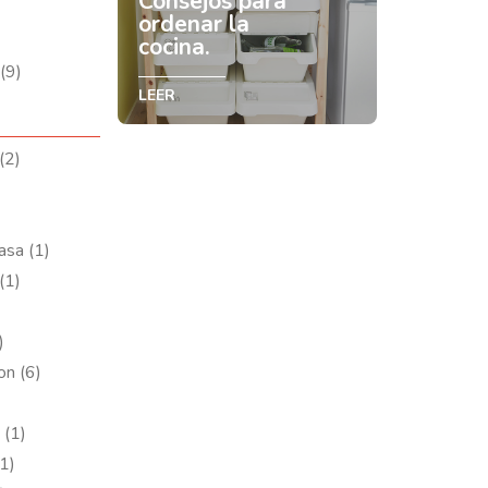
Consejos para
ordenar la
cocina.
(9)
LEER
(2)
asa (1)
(1)
)
on (6)
 (1)
1)