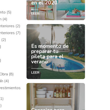
en el 2020
nto (5)
LEER
n (4)
nteriores (2)
nteriores (7)
 (2)
Es momento de
)
preparar tu
pileta para el
)
verano
LEER
Obra (8)
ín (4)
vestimientos
(1)
)