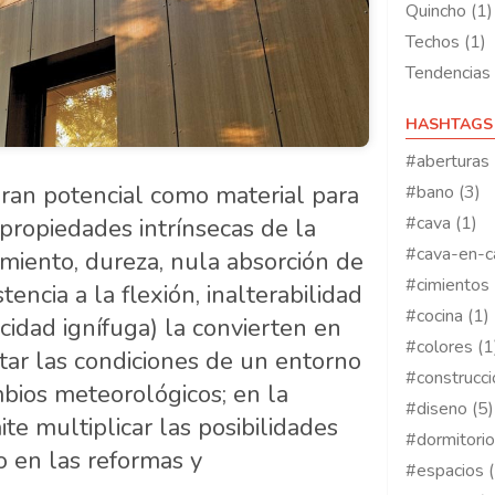
Quincho (1)
Techos (1)
Tendencias 
HASHTAGS
#aberturas 
ran potencial como material para
#bano (3)
#cava (1)
 propiedades intrínsecas de la
#cava-en-c
imiento, dureza, nula absorción de
#cimientos 
stencia a la flexión, inalterabilidad
#cocina (1)
cidad ignífuga) la convierten en
#colores (1
tar las condiciones de un entorno
#construcci
bios meteorológicos; en la
#diseno (5)
ite multiplicar las posibilidades
#dormitorio
o en las reformas y
#espacios (