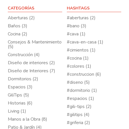
CATEGORÍAS
HASHTAGS
Aberturas (2)
#aberturas (2)
Baños (3)
#bano (3)
Cocina (2)
#cava (1)
Consejos & Mantenimiento
#cava-en-casa (1)
(5)
#cimientos (1)
Construcción (4)
#cocina (1)
Diseño de interiores (2)
#colores (1)
Diseño de Interiores (7)
#construccion (6)
Dormitorios (2)
#diseno (5)
Espacios (3)
#dormitorio (1)
GiliTips (5)
#espacios (1)
Historias (6)
#gili-tips (2)
Living (1)
#gilitips (4)
Manos a la Obra (8)
#griferia (2)
Patio & Jardín (4)