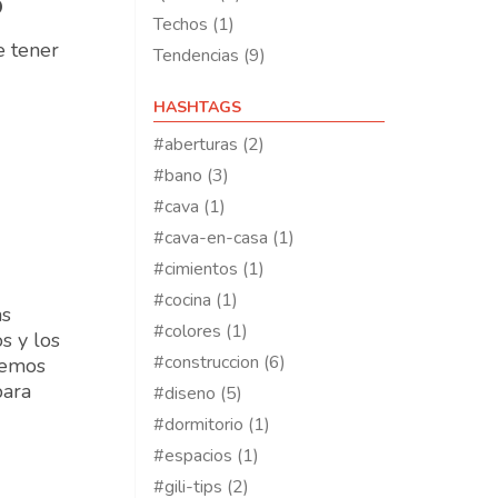
o
Techos (1)
e tener
Tendencias (9)
HASHTAGS
#aberturas (2)
#bano (3)
#cava (1)
#cava-en-casa (1)
#cimientos (1)
#cocina (1)
as
#colores (1)
s y los
#construccion (6)
remos
para
#diseno (5)
#dormitorio (1)
#espacios (1)
#gili-tips (2)