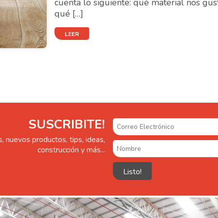
cuenta lo siguiente: qué material nos gust
qué […]
LEER
SUSCRIBITE!
, nuevos productos, tips, ideas,
construcción y más...