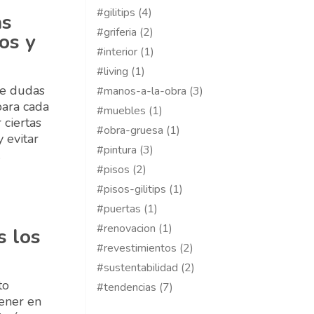
#gilitips (4)
as
#griferia (2)
os y
#interior (1)
#living (1)
se dudas
#manos-a-la-obra (3)
para cada
#muebles (1)
 ciertas
#obra-gruesa (1)
 evitar
#pintura (3)
.
#pisos (2)
#pisos-gilitips (1)
#puertas (1)
#renovacion (1)
s los
#revestimientos (2)
#sustentabilidad (2)
to
#tendencias (7)
ener en