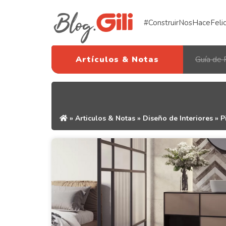
#ConstruirNosHaceFeli
Artículos & Notas
Guía de 
»
Articulos & Notas
»
Diseño de Interiores
»
P