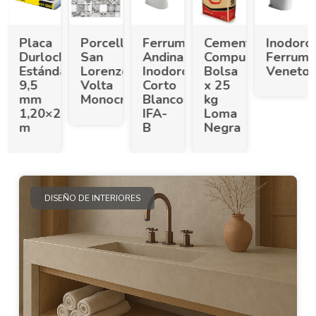
Placa
Porcellanato
Ferrum
Cemento
Inodoro
Durlock
San
Andina
Compuesto
Ferrum
vo
Estándar
Lorenzo
Inodoro
Bolsa
Veneto.
9,5
Volta
Corto
x 25
mm
Monocrom.
Blanco
kg
1,20×2,40
IFA-
Loma
m
B
Negra
DISEÑO DE INTERIORES