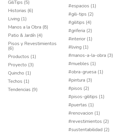
GiliTips (5)
#espacios (1)
Historias (6)
#gili-tips (2)
Living (1)
#gilitips (4)
Manos a la Obra (8)
#griferia (2)
Patio & Jardín (4)
#interior (1)
Pisos y Revestimientos
#living (1)
(6)
#manos-a-la-obra (3)
Productos (1)
#muebles (1)
Proyecto (3)
#obra-gruesa (1)
Quincho (1)
#pintura (3)
Techos (1)
#pisos (2)
Tendencias (9)
#pisos-gilitips (1)
#puertas (1)
#renovacion (1)
#revestimientos (2)
#sustentabilidad (2)