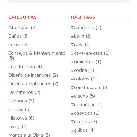
CATEGORÍAS
HASHTAGS
Aberturas (2)
#aberturas (2)
Baños (3)
#bano (3)
Cocina (2)
#cava (1)
Consejos & Mantenimiento
#cava-en-casa (1)
(5)
#cimientos (1)
Construcción (4)
#cocina (1)
Diseño de interiores (2)
#colores (1)
Diseño de Interiores (7)
#construccion (6)
Dormitorios (2)
#diseno (5)
Espacios (3)
#dormitorio (1)
GiliTips (5)
#espacios (1)
Historias (6)
#gili-tips (2)
Living (1)
#gilitips (4)
Manos a la Obra (8)