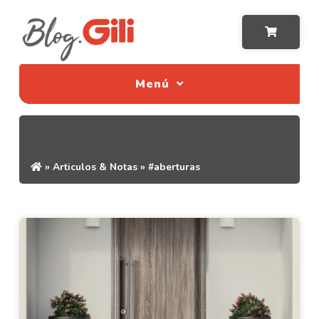
Menú
»
Articulos & Notas
»
#aberturas