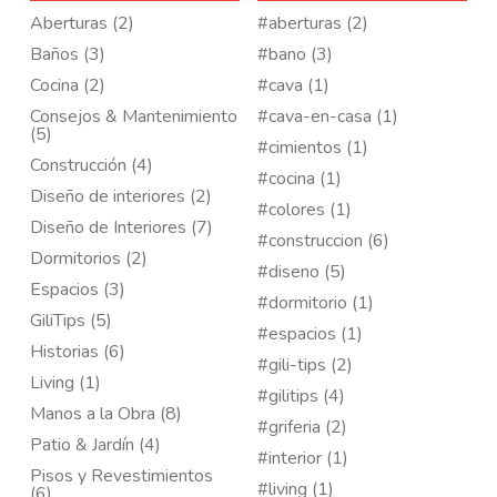
Aberturas (2)
#aberturas (2)
Baños (3)
#bano (3)
Cocina (2)
#cava (1)
Consejos & Mantenimiento
#cava-en-casa (1)
(5)
#cimientos (1)
Construcción (4)
#cocina (1)
Diseño de interiores (2)
#colores (1)
Diseño de Interiores (7)
#construccion (6)
Dormitorios (2)
#diseno (5)
Espacios (3)
#dormitorio (1)
GiliTips (5)
#espacios (1)
Historias (6)
#gili-tips (2)
Living (1)
#gilitips (4)
Manos a la Obra (8)
#griferia (2)
Patio & Jardín (4)
#interior (1)
Pisos y Revestimientos
#living (1)
(6)