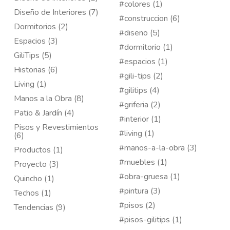
#colores (1)
Diseño de Interiores (7)
#construccion (6)
Dormitorios (2)
#diseno (5)
Espacios (3)
#dormitorio (1)
GiliTips (5)
#espacios (1)
Historias (6)
#gili-tips (2)
Living (1)
#gilitips (4)
Manos a la Obra (8)
#griferia (2)
Patio & Jardín (4)
#interior (1)
Pisos y Revestimientos
#living (1)
(6)
#manos-a-la-obra (3)
Productos (1)
#muebles (1)
Proyecto (3)
#obra-gruesa (1)
Quincho (1)
#pintura (3)
Techos (1)
#pisos (2)
Tendencias (9)
#pisos-gilitips (1)