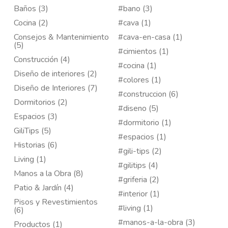
Baños (3)
#bano (3)
Cocina (2)
#cava (1)
Consejos & Mantenimiento
#cava-en-casa (1)
(5)
#cimientos (1)
Construcción (4)
#cocina (1)
Diseño de interiores (2)
#colores (1)
Diseño de Interiores (7)
#construccion (6)
Dormitorios (2)
#diseno (5)
Espacios (3)
#dormitorio (1)
GiliTips (5)
#espacios (1)
Historias (6)
#gili-tips (2)
Living (1)
#gilitips (4)
Manos a la Obra (8)
#griferia (2)
Patio & Jardín (4)
#interior (1)
Pisos y Revestimientos
#living (1)
(6)
#manos-a-la-obra (3)
Productos (1)