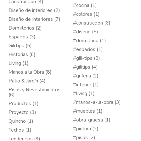
Construcción (4)
#cocina (1)
Diseño de interiores (2)
#colores (1)
Diseño de Interiores (7)
#construccion (6)
Dormitorios (2)
#diseno (5)
Espacios (3)
#dormitorio (1)
GiliTips (5)
#espacios (1)
Historias (6)
#gili-tips (2)
Living (1)
#gilitips (4)
Manos a la Obra (8)
#griferia (2)
Patio & Jardín (4)
#interior (1)
Pisos y Revestimientos
#living (1)
(6)
#manos-a-la-obra (3)
Productos (1)
#muebles (1)
Proyecto (3)
#obra-gruesa (1)
Quincho (1)
#pintura (3)
Techos (1)
#pisos (2)
Tendencias (9)