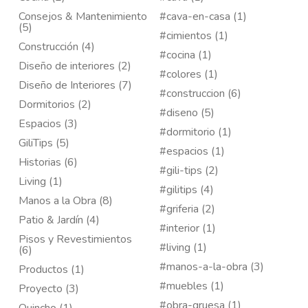
Consejos & Mantenimiento
#cava-en-casa (1)
(5)
#cimientos (1)
Construcción (4)
#cocina (1)
Diseño de interiores (2)
#colores (1)
Diseño de Interiores (7)
#construccion (6)
Dormitorios (2)
#diseno (5)
Espacios (3)
#dormitorio (1)
GiliTips (5)
#espacios (1)
Historias (6)
#gili-tips (2)
Living (1)
#gilitips (4)
Manos a la Obra (8)
#griferia (2)
Patio & Jardín (4)
#interior (1)
Pisos y Revestimientos
#living (1)
(6)
#manos-a-la-obra (3)
Productos (1)
#muebles (1)
Proyecto (3)
#obra-gruesa (1)
Quincho (1)