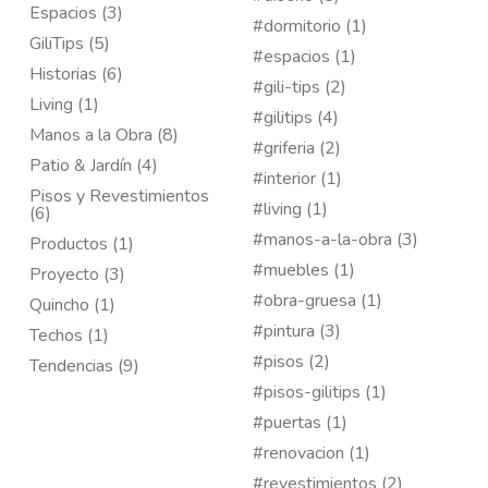
Espacios (3)
#dormitorio (1)
GiliTips (5)
#espacios (1)
Historias (6)
#gili-tips (2)
Living (1)
#gilitips (4)
Manos a la Obra (8)
#griferia (2)
Patio & Jardín (4)
#interior (1)
Pisos y Revestimientos
#living (1)
(6)
#manos-a-la-obra (3)
Productos (1)
#muebles (1)
Proyecto (3)
#obra-gruesa (1)
Quincho (1)
#pintura (3)
Techos (1)
#pisos (2)
Tendencias (9)
#pisos-gilitips (1)
#puertas (1)
#renovacion (1)
#revestimientos (2)