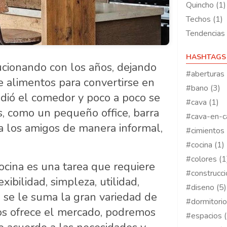
Quincho (1)
Techos (1)
Tendencias 
HASHTAGS
lucionando con los años, dejando
#aberturas 
de alimentos para convertirse en
#bano (3)
adió el comedor y poco a poco se
#cava (1)
s, como un pequeño office, barra
#cava-en-c
 a los amigos de manera informal,
#cimientos 
#cocina (1)
#colores (1
cocina es una tarea que requiere
#construcci
ibilidad, simpleza, utilidad,
#diseno (5)
sto se le suma la gran variedad de
#dormitorio
s ofrece el mercado, podremos
#espacios (