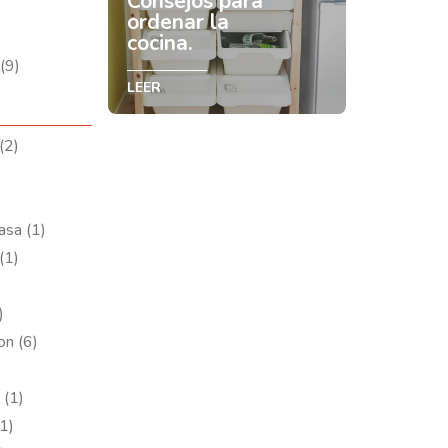
Consejos para
ordenar la
cocina.
(9)
LEER
(2)
asa (1)
(1)
)
on (6)
 (1)
1)