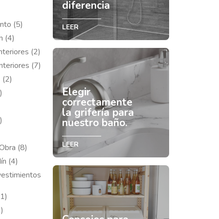
diferencia
nto (5)
LEER
n (4)
nteriores (2)
nteriores (7)
 (2)
Elegir
)
correctamente
la grifería para
)
nuestro baño.
LEER
Obra (8)
ín (4)
vestimientos
(1)
)