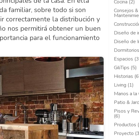
rincipales de la casa. En ella
Cocina (2)
a familiar, sobre todo si son
Consejos &
Mantenimie
ir correctamente la distribución y
Construcció
o nos permitirá obtener un buen
Diseño de i
mportancia para el funcionamiento
Diseño de I
Dormitorios
Espacios (3
GiliTips (5)
Historias (6
Living (1)
Manos a la 
Patio & Jard
Pisos y Re
(6)
Productos 
Proyecto (3