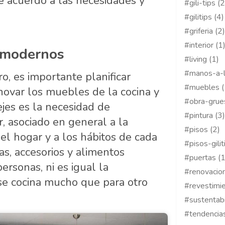
e acuerdo a las necesidades y
#gili-tips (2
#gilitips (4)
#griferia (2)
#interior (1
 modernos
#living (1)
#manos-a-l
ro, es importante planificar
#muebles (
novar los muebles de la cocina y
#obra-grue
ejes es la necesidad de
#pintura (3)
 asociado en general a la
#pisos (2)
el hogar y a los hábitos de cada
#pisos-gilit
as, accesorios y alimentos
#puertas (1
rsonas, ni es igual la
#renovacion
se cocina mucho que para otro
#revestimie
#sustentabi
#tendencias