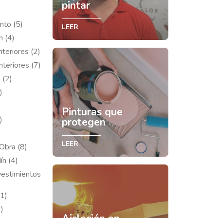
pintar
nto (5)
LEER
n (4)
nteriores (2)
nteriores (7)
 (2)
)
Pinturas que
)
protegen
LEER
Obra (8)
ín (4)
vestimientos
(1)
)