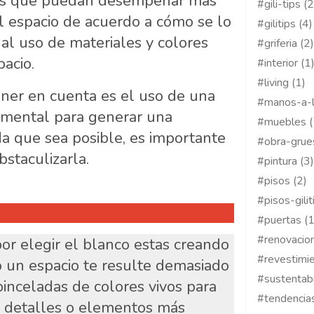
les que puedan desempeñar más
#gili-tips (2
l espacio de acuerdo a cómo se lo
#gilitips (4)
 al uso de materiales y colores
#griferia (2)
acio.
#interior (1
#living (1)
ener en cuenta es el uso de una
#manos-a-l
amental para generar una
#muebles (
a que sea posible, es importante
#obra-grue
bstaculizarla.
#pintura (3)
#pisos (2)
#pisos-gilit
#puertas (1
#renovacion
or elegir el blanco estas creando
#revestimie
o un espacio te resulte demasiado
#sustentabi
pinceladas de colores vivos para
#tendencias
on detalles o elementos más