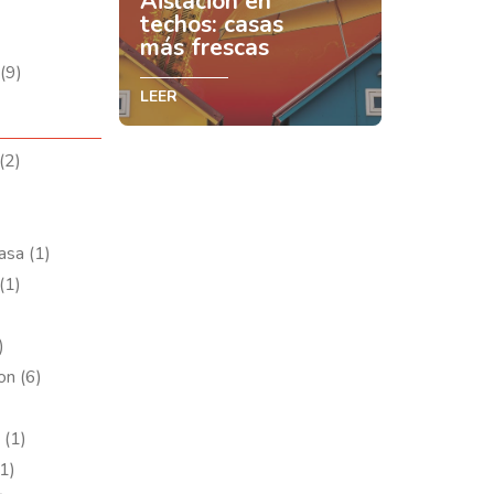
Aislación en
techos: casas
más frescas
(9)
LEER
(2)
asa (1)
(1)
)
on (6)
 (1)
1)