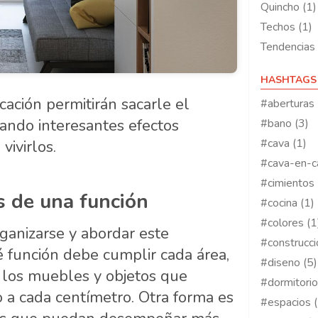
Quincho (1)
Techos (1)
Tendencias 
HASHTAGS
cación permitirán sacarle el
#aberturas 
rando interesantes efectos
#bano (3)
#cava (1)
vivirlos.
#cava-en-c
#cimientos 
s de una función
#cocina (1)
#colores (1
anizarse y abordar este
#construcci
 función debe cumplir cada área,
#diseno (5)
o los muebles y objetos que
#dormitorio
 a cada centímetro. Otra forma es
#espacios (