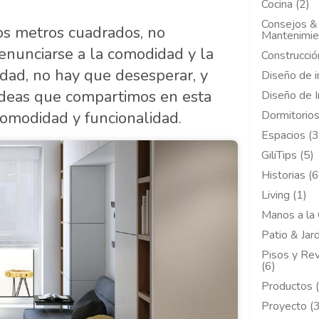
Cocina (2)
Consejos &
cos metros cuadrados, no
Mantenimie
enunciarse a la comodidad y la
Construcció
lidad, no hay que desesperar, y
Diseño de i
ideas que compartimos en esta
Diseño de I
comodidad y funcionalidad.
Dormitorios
Espacios (3
GiliTips (5)
Historias (6
Living (1)
Manos a la 
Patio & Jard
Pisos y Re
(6)
Productos 
Proyecto (3