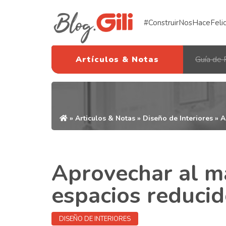
#ConstruirNosHaceFeli
Artículos & Notas
Guía de 
»
Articulos & Notas
»
Diseño de Interiores
» A
Aprovechar al m
espacios reduci
DISEÑO DE INTERIORES