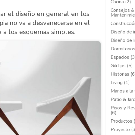
Cocina (2)
Consejos &
ar el diseño en general en los
Mantenimie
impia no va a desvanecerse en el
Construcció
te a los esquemas simples.
Diseño de i
Diseño de I
Dormitorios
Espacios (3
GiliTips (5)
Historias (6
Living (1)
Manos a la 
Patio & Jard
Pisos y Re
(6)
Productos 
Proyecto (3