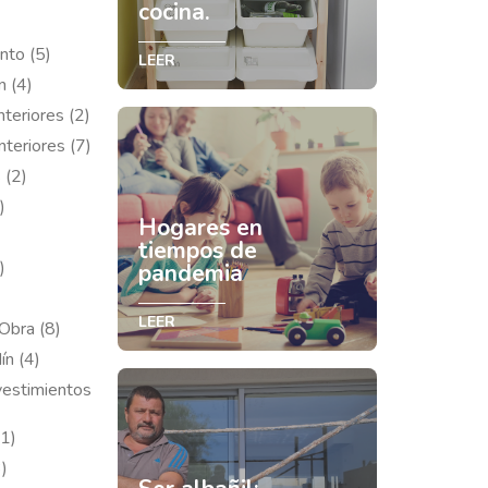
cocina.
nto (5)
LEER
n (4)
nteriores (2)
nteriores (7)
 (2)
)
Hogares en
tiempos de
)
pandemia
LEER
Obra (8)
ín (4)
vestimientos
(1)
)