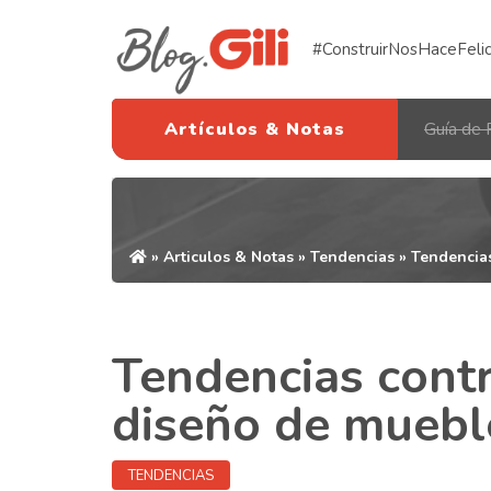
#ConstruirNosHaceFeli
Artículos & Notas
Guía de 
»
Articulos & Notas
»
Tendencias
» Tendencias
Tendencias cont
diseño de muebl
TENDENCIAS