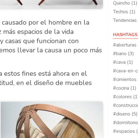
Quincho (1)
Techos (1)
Tendencias 
ño causado por el hombre en la
 más espacios de la vida
HASHTAGS
s y casas que funcionan con
#aberturas 
demos llevar la causa un poco más
#bano (3)
#cava (1)
#cava-en-c
 estos fines está ahora en el
#cimientos 
itud, en el diseño de muebles
#cocina (1)
#colores (1
#construcci
#diseno (5)
#dormitorio
#espacios (