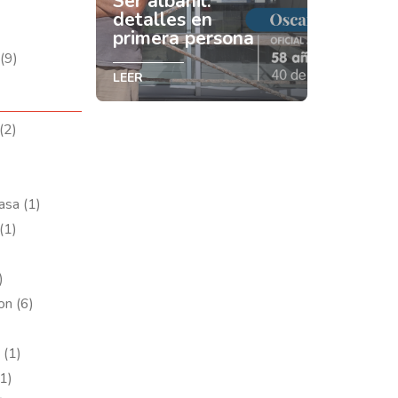
Ser albañil:
detalles en
primera persona
(9)
LEER
(2)
asa (1)
(1)
)
on (6)
 (1)
1)