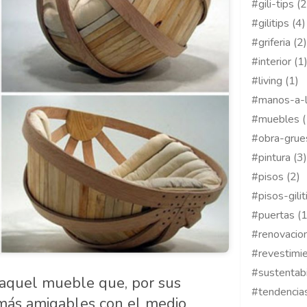
#gili-tips (2
#gilitips (4)
#griferia (2)
#interior (1
#living (1)
#manos-a-l
#muebles (
#obra-grue
#pintura (3)
#pisos (2)
#pisos-gilit
#puertas (1
#renovacion
#revestimie
#sustentabi
quel mueble que, por sus
#tendencias
n más amigables con el medio