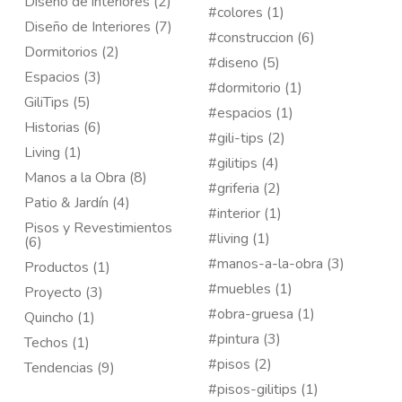
Diseño de interiores (2)
#colores (1)
Diseño de Interiores (7)
#construccion (6)
Dormitorios (2)
#diseno (5)
Espacios (3)
#dormitorio (1)
GiliTips (5)
#espacios (1)
Historias (6)
#gili-tips (2)
Living (1)
#gilitips (4)
Manos a la Obra (8)
#griferia (2)
Patio & Jardín (4)
#interior (1)
Pisos y Revestimientos
#living (1)
(6)
#manos-a-la-obra (3)
Productos (1)
#muebles (1)
Proyecto (3)
#obra-gruesa (1)
Quincho (1)
#pintura (3)
Techos (1)
#pisos (2)
Tendencias (9)
#pisos-gilitips (1)